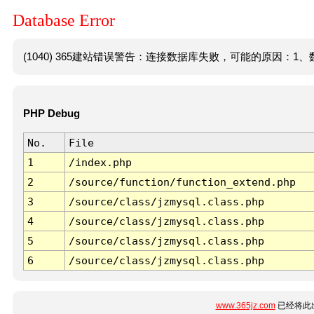
Database Error
(1040) 365建站错误警告：连接数据库失败，可能的原因：1、数
PHP Debug
No.
File
1
/index.php
2
/source/function/function_extend.php
3
/source/class/jzmysql.class.php
4
/source/class/jzmysql.class.php
5
/source/class/jzmysql.class.php
6
/source/class/jzmysql.class.php
www.365jz.com
已经将此