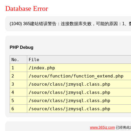
Database Error
(1040) 365建站错误警告：连接数据库失败，可能的原因：1、数
PHP Debug
No.
File
1
/index.php
2
/source/function/function_extend.php
3
/source/class/jzmysql.class.php
4
/source/class/jzmysql.class.php
5
/source/class/jzmysql.class.php
6
/source/class/jzmysql.class.php
www.365jz.com
已经将此