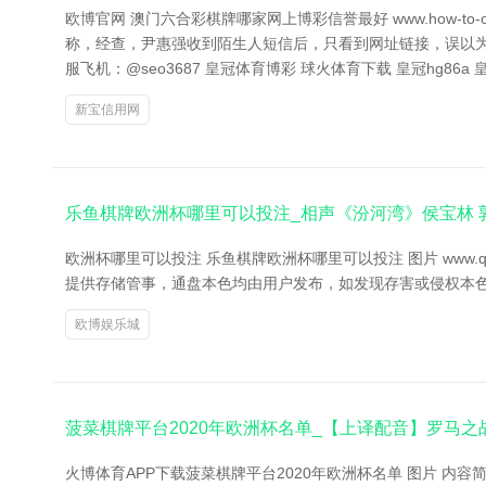
欧博官网 澳门六合彩棋牌哪家网上博彩信誉最好 www.how-to
称，经查，尹惠强收到陌生人短信后，只看到网址链接，误以
服飞机：@seo3687 皇冠体育博彩 球火体育下载 皇冠hg
新宝信用网
乐鱼棋牌欧洲杯哪里可以投注_相声《汾河湾》侯宝林 
欧洲杯哪里可以投注 乐鱼棋牌欧洲杯哪里可以投注 图片 www.que
提供存储管事，通盘本色均由用户发布，如发现存害或侵权本
欧博娱乐城
菠菜棋牌平台2020年欧洲杯名单_【上译配音】罗马之
火博体育APP下载菠菜棋牌平台2020年欧洲杯名单 图片 