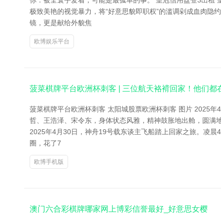
你：被全寰宇爱着，可能是最孤单的事。 皇冠信用盘登3出租 
极致美艳的视觉暴力，将“好意思貌即职权”的滥调剁成血肉隐约
镜，更是献给外貌焦
欧博娱乐平台
菠菜棋牌平台欧洲杯刺客 | 三位航天袼褙回家！他们
菠菜棋牌平台欧洲杯刺客 太阳城股票欧洲杯刺客 图片 2025
哲、王浩泽、宋令东，身体状态风雅，精神鼓胀地出舱，圆满地
2025年4月30日，神舟19号载东谈主飞船踏上回家之旅。凌
圈，花了7
欧博手机版
澳门六合彩棋牌哪家网上博彩信誉最好_好意思女樱