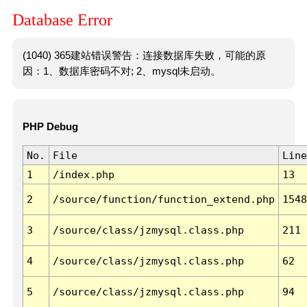
Database Error
(1040) 365建站错误警告：连接数据库失败，可能的原
因：1、数据库密码不对; 2、mysql未启动。
PHP Debug
No.
File
Line
1
/index.php
13
2
/source/function/function_extend.php
1548
3
/source/class/jzmysql.class.php
211
4
/source/class/jzmysql.class.php
62
5
/source/class/jzmysql.class.php
94