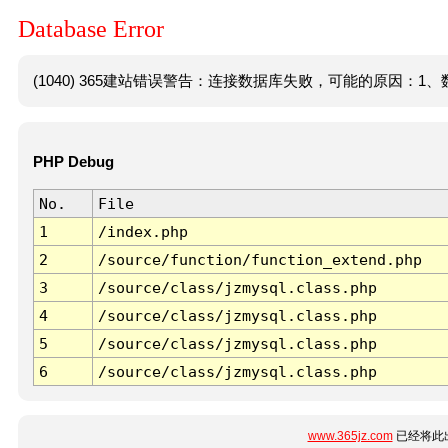
Database Error
(1040) 365建站错误警告：连接数据库失败，可能的原因：1、数
PHP Debug
No.
File
1
/index.php
2
/source/function/function_extend.php
3
/source/class/jzmysql.class.php
4
/source/class/jzmysql.class.php
5
/source/class/jzmysql.class.php
6
/source/class/jzmysql.class.php
www.365jz.com
已经将此