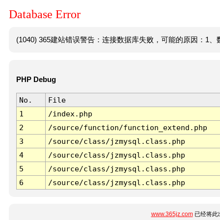
Database Error
(1040) 365建站错误警告：连接数据库失败，可能的原因：1、数
PHP Debug
No.
File
1
/index.php
2
/source/function/function_extend.php
3
/source/class/jzmysql.class.php
4
/source/class/jzmysql.class.php
5
/source/class/jzmysql.class.php
6
/source/class/jzmysql.class.php
www.365jz.com
已经将此