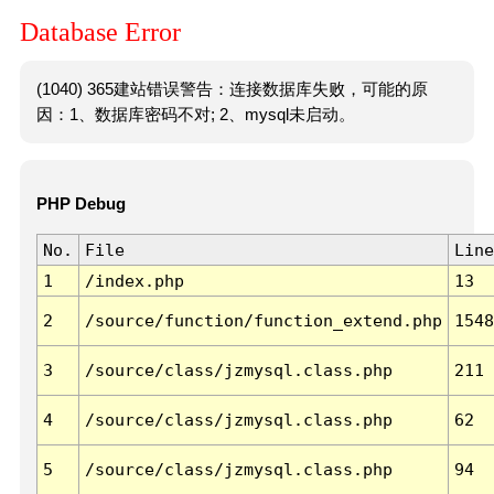
Database Error
(1040) 365建站错误警告：连接数据库失败，可能的原
因：1、数据库密码不对; 2、mysql未启动。
PHP Debug
No.
File
Line
1
/index.php
13
2
/source/function/function_extend.php
1548
3
/source/class/jzmysql.class.php
211
4
/source/class/jzmysql.class.php
62
5
/source/class/jzmysql.class.php
94