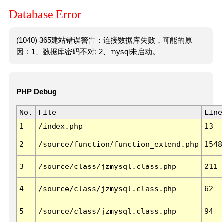
Database Error
(1040) 365建站错误警告：连接数据库失败，可能的原
因：1、数据库密码不对; 2、mysql未启动。
PHP Debug
No.
File
Line
1
/index.php
13
2
/source/function/function_extend.php
1548
3
/source/class/jzmysql.class.php
211
4
/source/class/jzmysql.class.php
62
5
/source/class/jzmysql.class.php
94