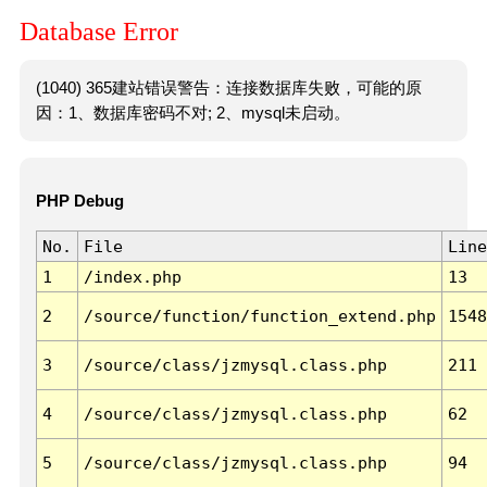
Database Error
(1040) 365建站错误警告：连接数据库失败，可能的原
因：1、数据库密码不对; 2、mysql未启动。
PHP Debug
No.
File
Line
1
/index.php
13
2
/source/function/function_extend.php
1548
3
/source/class/jzmysql.class.php
211
4
/source/class/jzmysql.class.php
62
5
/source/class/jzmysql.class.php
94