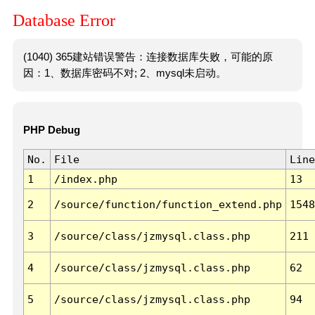
Database Error
(1040) 365建站错误警告：连接数据库失败，可能的原
因：1、数据库密码不对; 2、mysql未启动。
PHP Debug
No.
File
Line
1
/index.php
13
2
/source/function/function_extend.php
1548
3
/source/class/jzmysql.class.php
211
4
/source/class/jzmysql.class.php
62
5
/source/class/jzmysql.class.php
94