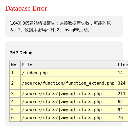
Database Error
(1040) 365建站错误警告：连接数据库失败，可能的原
因：1、数据库密码不对; 2、mysql未启动。
PHP Debug
No.
File
Line
1
/index.php
14
2
/source/function/function_extend.php
324
3
/source/class/jzmysql.class.php
211
4
/source/class/jzmysql.class.php
62
5
/source/class/jzmysql.class.php
94
6
/source/class/jzmysql.class.php
76