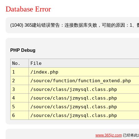
Database Error
(1040) 365建站错误警告：连接数据库失败，可能的原因：1、数
PHP Debug
No.
File
1
/index.php
2
/source/function/function_extend.php
3
/source/class/jzmysql.class.php
4
/source/class/jzmysql.class.php
5
/source/class/jzmysql.class.php
6
/source/class/jzmysql.class.php
www.365jz.com
已经将此