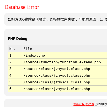
Database Error
(1040) 365建站错误警告：连接数据库失败，可能的原因：1、数
PHP Debug
No.
File
1
/index.php
2
/source/function/function_extend.php
3
/source/class/jzmysql.class.php
4
/source/class/jzmysql.class.php
5
/source/class/jzmysql.class.php
6
/source/class/jzmysql.class.php
www.365jz.com
已经将此