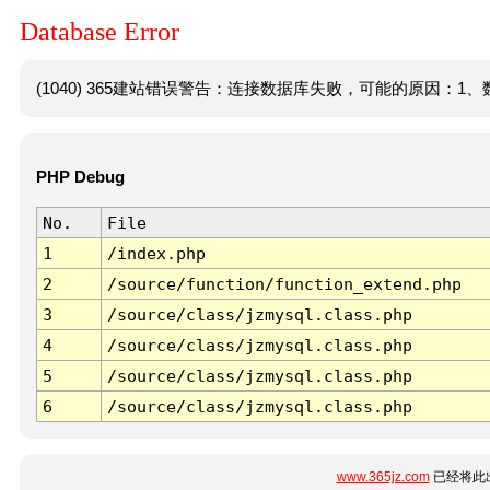
Database Error
(1040) 365建站错误警告：连接数据库失败，可能的原因：1、数
PHP Debug
No.
File
1
/index.php
2
/source/function/function_extend.php
3
/source/class/jzmysql.class.php
4
/source/class/jzmysql.class.php
5
/source/class/jzmysql.class.php
6
/source/class/jzmysql.class.php
www.365jz.com
已经将此