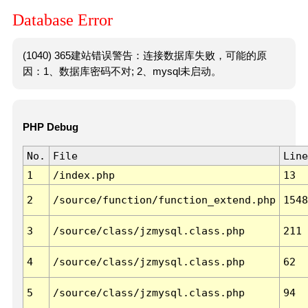
Database Error
(1040) 365建站错误警告：连接数据库失败，可能的原
因：1、数据库密码不对; 2、mysql未启动。
PHP Debug
No.
File
Line
1
/index.php
13
2
/source/function/function_extend.php
1548
3
/source/class/jzmysql.class.php
211
4
/source/class/jzmysql.class.php
62
5
/source/class/jzmysql.class.php
94