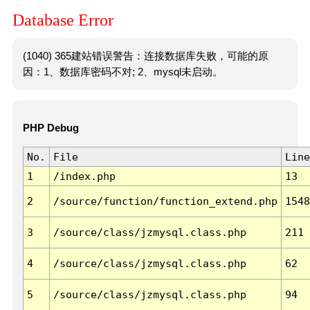
Database Error
(1040) 365建站错误警告：连接数据库失败，可能的原
因：1、数据库密码不对; 2、mysql未启动。
PHP Debug
No.
File
Line
1
/index.php
13
2
/source/function/function_extend.php
1548
3
/source/class/jzmysql.class.php
211
4
/source/class/jzmysql.class.php
62
5
/source/class/jzmysql.class.php
94