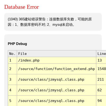
Database Error
(1040) 365建站错误警告：连接数据库失败，可能的原
因：1、数据库密码不对; 2、mysql未启动。
PHP Debug
No.
File
Line
1
/index.php
13
2
/source/function/function_extend.php
1548
3
/source/class/jzmysql.class.php
211
4
/source/class/jzmysql.class.php
62
5
/source/class/jzmysql.class.php
94